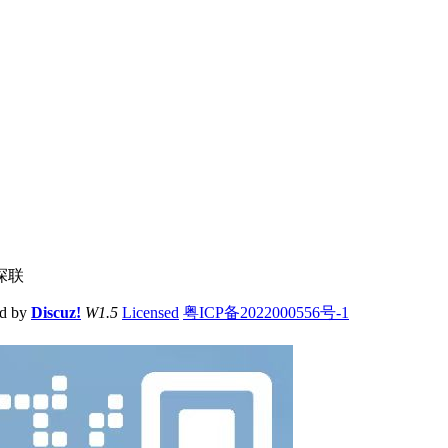
探联
ed by
Discuz!
W1.5
Licensed
粤ICP备2022000556号-1