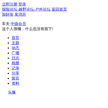
立即注册
登录
探险论坛-越野论坛-户外论坛
返回首页
加好友
发消息
车夫
中级会员
这个人很懒，什么也没有留下!
首页
主题
动态
广播
日志
相册
记录
分享
留言
资料
头像