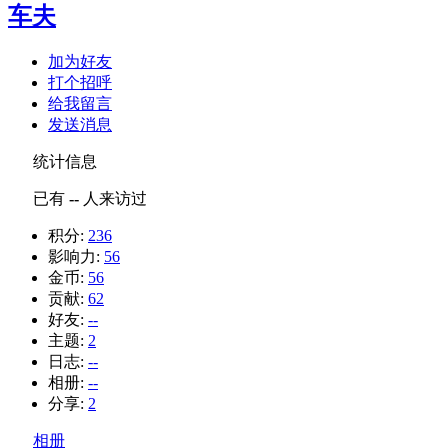
车夫
加为好友
打个招呼
给我留言
发送消息
统计信息
已有
--
人来访过
积分:
236
影响力:
56
金币:
56
贡献:
62
好友:
--
主题:
2
日志:
--
相册:
--
分享:
2
相册