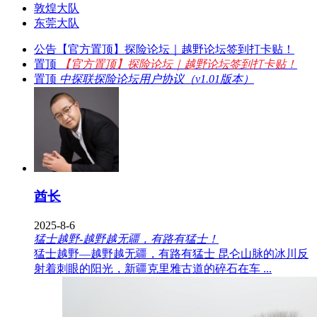
敦煌大队
东莞大队
公告
【官方置顶】探险论坛｜越野论坛签到打卡贴！
置顶
【官方置顶】探险论坛｜越野论坛签到打卡贴！
置顶
中探联探险论坛用户协议（v1.01版本）
酋长
2025-8-6
猛士越野-越野越无疆，有路有猛士！
猛士越野—越野越无疆，有路有猛士 昆仑山脉的冰川反
射着刺眼的阳光，新疆克里雅古道的碎石在车 ...