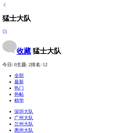
猛士大队
收藏
猛士大队
今日:
0
主题:
2
排名:
12
全部
最新
热门
热帖
精华
深圳大队
广州大队
兰州大队
惠州大队