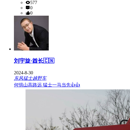
577
0
0
刘宇旋·酋长🇨🇳
2024-8-30
东风猛士越野车
何惧山高路远 猛士一马当先👍👍