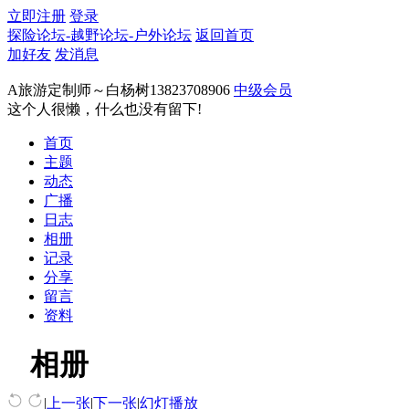
立即注册
登录
探险论坛-越野论坛-户外论坛
返回首页
加好友
发消息
A旅游定制师～白杨树13823708906
中级会员
这个人很懒，什么也没有留下!
首页
主题
动态
广播
日志
相册
记录
分享
留言
资料
相册
|
上一张
|
下一张
|
幻灯播放